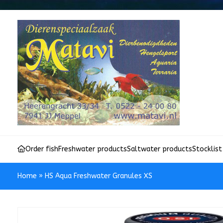
Order fish
Freshwater products
Saltwater products
Stocklist
Home
»
HS Aqua Freshwater Granules XS