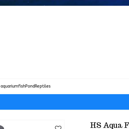
 aquariumfish
Pond
Reptiles
HS Aqua F