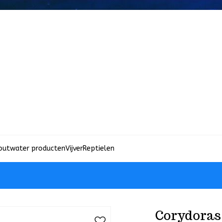
outwater producten
Vijver
Reptielen
Corydoras