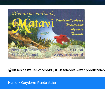
Vissen bestellen
Voorraadlijst vissen
Zoetwater producten
Z
Home
>
Corydoras Panda sluier