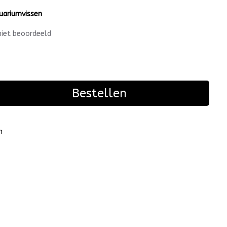
uariumvissen
niet beoordeeld
Bestellen
n